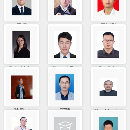
王华
Wang Hao
王国强
Cuicui Wa...
Jianwei T...
Sun Libo
孙见山
邵臻
Ren Mingl...