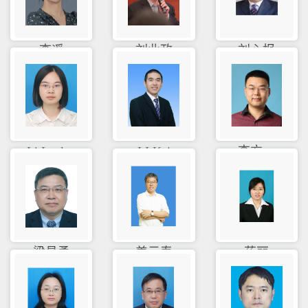
李遥
刘业政
刘心报
Li Lanlan
LI Kai
李方一
梁昌勇
姜元春
蒋丽