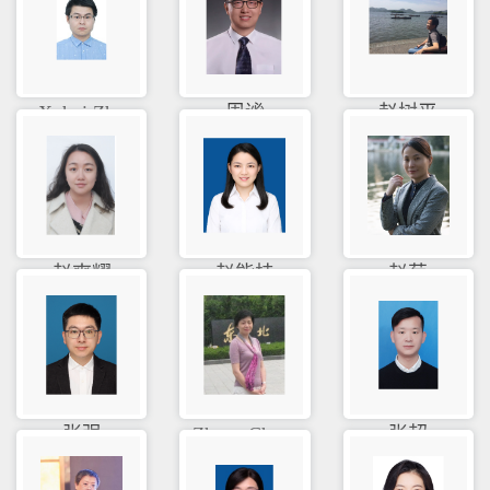
Xuhui Zhu
周谧
赵树平
赵爽耀
赵能桂
赵菊
张强
Zhang Che...
张超