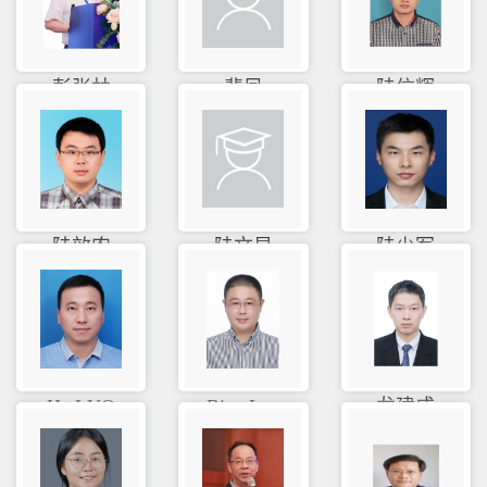
彭张林
裴凤
陆信辉
陆效农
陆文星
陆少军
He LUO
Biao Luo
龙建成