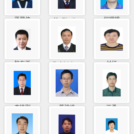
蒋翠侠
Hu Xiaoji...
何耀耀
韩东亚
Fu Weizho...
付红
李锋刚
董骏峰
丁勇