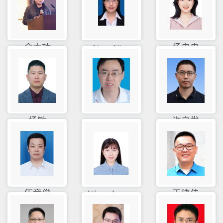
余本功
Yang Ying
杨冉冉
杨敏
yan an
许启发
伍章俊
Wang Joyc...
王晓佳