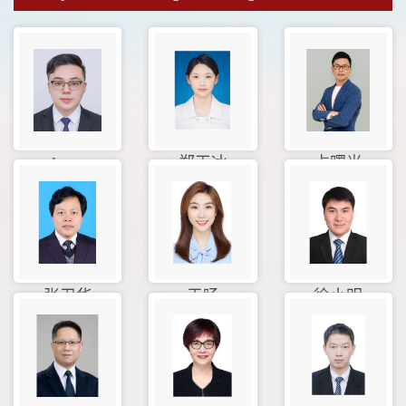
Jason
郑玉冰
占曙光
张卫华
于旸
徐小明