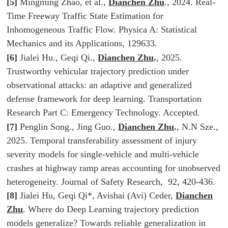
[5]
Mingming Zhao, et al.,
Dianchen Zhu
., 2024. Real-
Time Freeway Traffic State Estimation for
Inhomogeneous Traffic Flow.
Physica A: Statistical
Mechanics and its Applications
, 129633.
[6]
Jialei Hu., Geqi Qi.,
Dianchen Zhu
.
, 2025.
Trustworthy vehicular trajectory prediction under
observational attacks: an adaptive and generalized
defense framework for deep learning.
Transportation
Research Part C: Emergency Technology
. Accepted.
[7]
Penglin Song., Jing Guo.,
Dianchen Zhu
.
, N.N Sze.,
2025. Temporal transferability assessment of injury
severity models for single-vehicle and multi-vehicle
crashes at highway ramp areas accounting for unobserved
heterogeneity.
Journal of Safety Research
, 92, 420-436.
[8]
Jialei Hu, Geqi Qi*, Avishai (Avi) Ceder,
Dianchen
Zhu
. Where do Deep Learning trajectory prediction
models generalize? Towards reliable generalization in