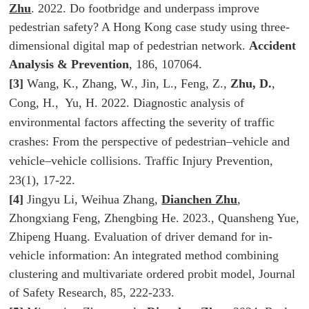
Zhu
. 2022. Do footbridge and underpass improve
pedestrian safety? A Hong Kong case study using three-
dimensional digital map of pedestrian network.
Accident
Analysis & Prevention
, 186, 107064.
[3]
Wang, K., Zhang, W., Jin, L., Feng, Z.,
Zhu, D.
,
Cong, H., Yu, H. 2022. Diagnostic analysis of
environmental factors affecting the severity of traffic
crashes: From the perspective of pedestrian–vehicle and
vehicle–vehicle collisions.
Traffic Injury Prevention
,
23(1), 17-22.
[4]
Jingyu Li, Weihua Zhang,
Dianchen Zhu
,
Zhongxiang Feng, Zhengbing He. 2023., Quansheng Yue,
Zhipeng Huang. Evaluation of driver demand for in-
vehicle information: An integrated method combining
clustering and multivariate ordered probit model,
Journal
of Safety Research
, 85, 222-233.