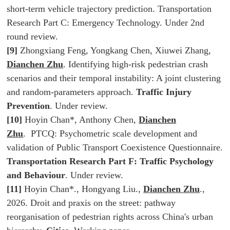
short-term vehicle trajectory prediction.
Transportation
Research Part C: Emergency Technology.
Under 2nd
round review.
[9]
Zhongxiang Feng, Yongkang Chen, Xiuwei Zhang,
Dianchen Zhu
. Identifying high-risk pedestrian crash
scenarios and their temporal instability: A joint clustering
and random-parameters approach.
Traffic Injury
Prevention
. Under review.
[10]
Hoyin Chan*, Anthony Chen,
Dianchen
Zhu
. PTCQ: Psychometric scale development and
validation of Public Transport Coexistence Questionnaire.
Transportation Research Part F: Traffic Psychology
and Behaviour
. Under review.
[11]
Hoyin Chan*., Hongyang Liu.,
Dianchen Zhu
.,
2026. Droit and praxis on the street: pathway
reorganisation of pedestrian rights across China's urban