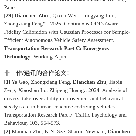
Paper.
[29]
Dianchen Zhu
.
, Qixun Wei., Hongyang Liu.,
Zhongxiang Feng*., 2026. Continuous ODD-Aware
Fidelity Calibration with Gaussian Processes for Sample-
Efficient Autonomous Vehicle Safety Assessment.
Transportation Research Part C: Emergency
Technology
. Working Paper.
非一作/通讯的合作论文：
[1]
Ya Gao, Zhongxiang Feng,
Dianchen Zhu
, Jiabin
Zeng, Xiaoshan Lu, Zhipeng Huang., 2024. Analysis of
drivers’ take-over ability improvement and behavioral
steady state in human–machine codriving vehicles.
Transportation Research Part F: Traffic Psychology and
Behaviour
, 103, 554-573.
[2]
Manman Zhu, N.N. Sze, Sharon Newnam,
Dianchen