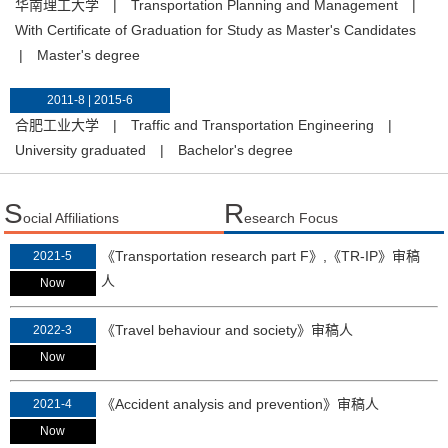
华南理工大学
|
Transportation Planning and Management
|
With Certificate of Graduation for Study as Master's Candidates
|
Master's degree
2011-8 | 2015-6
合肥工业大学
|
Traffic and Transportation Engineering
|
University graduated
|
Bachelor's degree
S
R
ocial Affiliations
esearch Focus
《Transportation research part F》,《TR-IP》审稿
2021-5
人
Now
《Travel behaviour and society》审稿人
2022-3
Now
《Accident analysis and prevention》审稿人
2021-4
Now