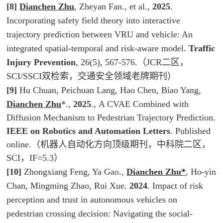
[8]
Dianchen Zhu
,
Zheyan Fan., et al.,
2025
.
Incorporating safety field theory into interactive
trajectory prediction between VRU and vehicle: An
integrated spatial-temporal and risk-aware model.
Traffic
Injury Prevention
, 26(5), 567-576.（JCR二区，
SCI/SSCI双检索，交通安全领域老牌期刊）
[9]
Hu Chuan, Peichuan Lang, Hao Chen, Biao Yang,
Dianchen Zhu
*.,
2025
.,
A CVAE Combined with
Diffusion Mechanism to Pedestrian Trajectory Prediction
.
IEEE on Robotics and Automation Letters
. Published
online.（机器人自动化方向顶级期刊，中科院二区，
SCI，IF=5.3）
[10]
Zhongxiang Feng, Ya Gao.,
Dianchen Zhu*
, Ho-yin
Chan, Mingming Zhao, Rui Xue.
2024
. Impact of risk
perception and trust in autonomous vehicles on
pedestrian crossing decision: Navigating the social-