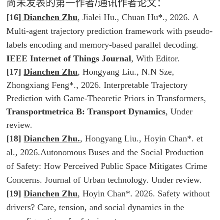
尚未发表的第一作者/通讯作者论文：
[
16
] Dianchen Zhu
, Jialei Hu., Chuan Hu*., 2026. A
Multi-agent trajectory prediction framework with pseudo-
labels encoding and memory-based parallel decoding.
IEEE Internet of Things Journal
, With Editor
.
[17]
Dianchen Zhu
, Hongyang Liu., N.N Sze,
Zhongxiang Feng*., 2026. Interpretable Trajectory
Prediction with Game-Theoretic Priors in Transformers,
Transportmetrica B: Transport Dynamics
,
Under
review.
[18]
Dianchen Zhu.
, Hongyang Liu., Hoyin Chan*. et
al., 2026.Autonomous Buses and the Social Production
of Safety: How Perceived Public Space Mitigates Crime
Concerns.
Journal of Urban technology
. Under review.
[19]
Dianchen Zhu
, Hoyin Chan*. 2026. Safety without
drivers? Care, tension, and social dynamics in the