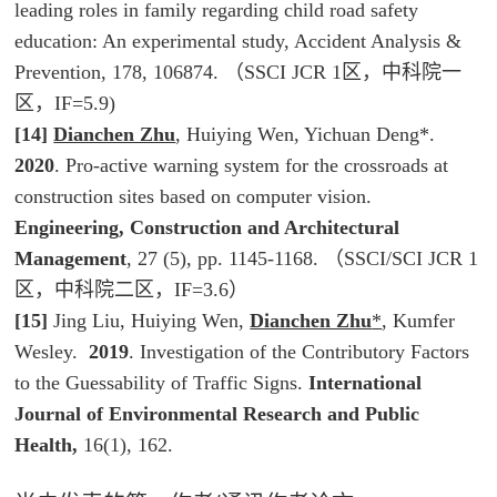
leading roles in family regarding child road safety
education: An experimental study,
Accident Analysis &
Prevention
, 178, 106874. （SSCI JCR 1区，中科院一
区，IF=5.9)
[14]
Dianchen Zhu
, Huiying Wen, Yichuan Deng*.
2020
. Pro-active warning system for the crossroads at
construction sites based on computer vision.
Engineering, Construction and Architectural
Management
, 27 (5), pp. 1145-1168. （SSCI/SCI JCR 1
区，中科院二区，IF=3.6）
[15]
Jing Liu, Huiying Wen,
Dianchen Zhu
*
, Kumfer
Wesley.
2019
. Investigation of the Contributory Factors
to the Guessability of Traffic Signs.
International
Journal of Environmental Research and Public
Health,
16(1), 162.