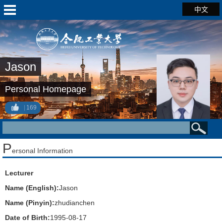
中文
Jason
Personal Homepage
169
P
ersonal Information
Lecturer
Name (English):
Jason
Name (Pinyin):
zhudianchen
Date of Birth:
1995-08-17