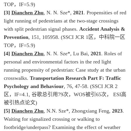
TOP，IF=5.9)
[3]
Dianchen Zhu
, N. N. Sze*,
2021
. Propensities of red
light running of pedestrians at the two-stage crossings
with split pedestrian signal phases.
Accident Analysis &
Prevention
, 151, 105958. (SSCI JCR 1区，中科院一区
TOP，IF=5.9)
[4]
Dianchen Zhu
, N. N. Sze*, Lu Bai,
2021
. Roles of
personal and environmental factors in the red light
running propensity of pedestrian: Case study at the urban
crosswalks.
Transportation Research Part F: Traffic
Psychology and Behaviour
, 76, 47-58. (SSCI JCR 2
区，IF=4.1, 谷歌总引用79次，WOS被引65次， ESI高
被引热点论文)
[5]
Dianchen Zhu
, N.N. Sze*, Zhongxiang Feng,
2023
.
Waiting for signalized crossing or walking to
footbridge/underpass? Examining the effect of weather