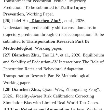
Transformer for Pedestrian–Vehicle Trajectory
Prediction. To be submitted to
Traffic Injury
Prevention
, Working Paper.
[26]
Jialei Hu.,
Dianchen Zhu*
., et al., 2026.
Understanding predictability shift across domains in
trajectory prediction through error decomposition. To be
submitted to
Transportation Research Part B:
Methodological
, Working paper.
[27]
Dianchen Zhu.
, Tao Li.*, et al., 2026. Equilibrium
and Stability of Pedestrian-AV Interactions: The Role of
Penetration Rates and Behavioral Adaptation.
Transportation Research Part B: Methodological.
Working paper.
[28]
Dianchen Zhu.
, Qixun Wei., Zhongxiang Feng*.,
2026., Fidelity-Aware Risk Calibration: Correcting
Simulation Bias with Limited Real-World Test Cases.
IEEE on Robotics and Automation Letters
. Working