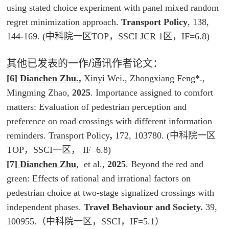
using stated choice experiment with panel mixed random
regret minimization approach.
Transport Policy
, 138,
144-169. (中科院一区TOP，SSCI JCR 1区，IF=6.8)
其他已发表的一作/通讯作者论文：
[6]
D
ianchen Zhu.
,
Xinyi Wei., Zhongxiang Feng*.,
Mingming Zhao,
2025
. Importance assigned to comfort
matters: Evaluation of pedestrian perception and
preference on road crossings with different information
reminders.
Transport Policy
,
172, 103780. (中科院一区
TOP，SSCI一区， IF=6.8)
[
7
] Dianchen Zhu
, et al.,
2025
. Beyond the red and
green: Effects of rational and irrational factors on
pedestrian choice at two-stage signalized crossings with
independent phases.
Travel Behaviour and Society.
39,
100955.（中科院一区，SSCI，IF=5.1）