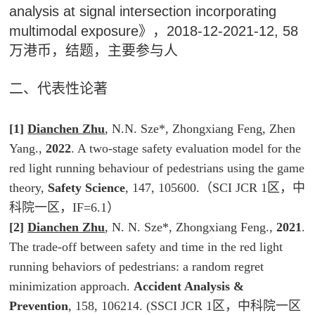
analysis at signal intersection incorporating
multimodal exposure》，2018-12-2021-12, 58
万港币，结题，主要参与人
二、代表性论著
[1]
Dianchen Zhu
, N.N. Sze*, Zhongxiang Feng, Zhen
Yang.,
2022
. A two-stage safety evaluation model for the
red light running behaviour of pedestrians using the game
theory,
Safety Science
, 147, 105600.（SCI JCR 1区，中
科院一区，IF=6.1）
[2]
Dianchen Zhu
, N. N. Sze*, Zhongxiang Feng.,
2021
.
The trade-off between safety and time in the red light
running behaviors of pedestrians: a random regret
minimization approach.
Accident Analysis &
Prevention
, 158, 106214. (SSCI JCR 1区，中科院一区