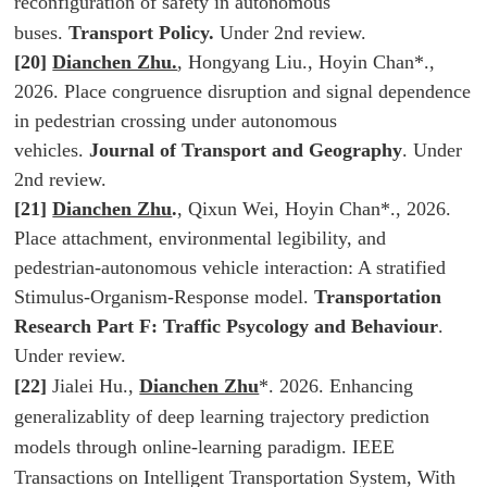
reconfiguration of safety in autonomous
buses.
Transport Policy.
Under 2nd review.
[20]
Dianchen Zhu.
, Hongyang Liu., Hoyin Chan*.,
2026. Place congruence disruption and signal dependence
in pedestrian crossing under autonomous
vehicles.
Journal of Transport and Geography
. Under
2nd review.
[21]
Dianchen Zhu
.
, Qixun Wei, Hoyin Chan*., 2026.
Place attachment, environmental legibility, and
pedestrian-autonomous vehicle interaction: A stratified
Stimulus-Organism-Response model.
Transportation
Research Part F: Traffic Psycology and Behaviour
.
Under review.
[22]
Jialei Hu.,
Dianchen Zhu
*. 2026. Enhancing
generalizablity of deep learning trajectory prediction
models through online-learning paradigm.
IEEE
Transactions on Intelligent Transportation System
, With