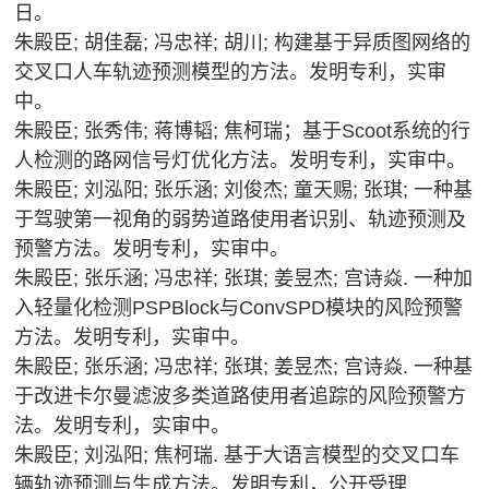
日。
朱殿臣; 胡佳磊; 冯忠祥; 胡川; 构建基于异质图网络的
交叉口人车轨迹预测模型的方法。发明专利，实审
中。
朱殿臣; 张秀伟; 蒋博韬; 焦柯瑞；基于Scoot系统的行
人检测的路网信号灯优化方法。发明专利，实审中。
朱殿臣; 刘泓阳; 张乐涵; 刘俊杰; 童天赐; 张琪; 一种基
于驾驶第一视角的弱势道路使用者识别、轨迹预测及
预警方法。发明专利，实审中。
朱殿臣; 张乐涵; 冯忠祥; 张琪; 姜昱杰; 宫诗焱. 一种加
入轻量化检测PSPBlock与ConvSPD模块的风险预警
方法。发明专利，实审中。
朱殿臣; 张乐涵; 冯忠祥; 张琪; 姜昱杰; 宫诗焱. 一种基
于改进卡尔曼滤波多类道路使用者追踪的风险预警方
法。发明专利，实审中。
朱殿臣; 刘泓阳; 焦柯瑞. 基于大语言模型的交叉口车
辆轨迹预测与生成方法。发明专利，公开受理