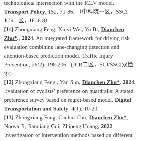
technological intersection with the ICLV model.
Transport Policy
, 152, 71-86. （中科院一区，SSCI
JCR 1区，IF=6.8）
[11]
Zhongxiang Feng, Xinyi Wei, Yu Bi,
Dianchen
Zhu*
.,
2024
. An integrated framework for driving risk
evaluation combining lane-changing detection and
attention-based prediction model.
Traffic Injury
Prevention
, 26(2), 198-206 . (
JCR二区，SCI/SSCI双检
索
)
[12]
Zhongxiang Feng., Yan Sun,
Dianchen Zhu*
.
2024
.
Evaluation of cyclists’ preference on guardrails: A stated
preference survey based on regret-based model.
Digital
Transportation and Safety
. 4(1), 10-20.
[13]
Zhongxiang Feng, Canhui Chu,
Dianchen Zhu*
,
Nuoya Ji, Jianqiang Cui, Zhipeng Huang,
2022
.
Investigation of intervention methods based on different