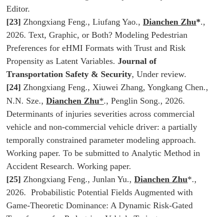
Editor
.
[23]
Zhongxiang Feng., Liufang Yao.,
Dianchen Zhu
*
.,
2026. Text, Graphic, or Both? Modeling Pedestrian
Preferences for eHMI Formats with Trust and Risk
Propensity as Latent Variables.
Journal of
Transportation Safety & Security
,
Under review
.
[24]
Zhongxiang Feng., Xiuwei Zhang, Yongkang Chen.,
N.N. Sze.,
Dianchen Zhu
*
., Penglin Song., 2026.
Determinants of injuries severities across commercial
vehicle and non-commercial vehicle driver: a partially
temporally constrained parameter modeling approach.
Working paper. To be submitted to
Analytic Method in
Accident Research
. Working paper.
[25]
Zhongxiang Feng., Junlan Yu.,
Dianchen Zhu
*.,
2026. Probabilistic Potential Fields Augmented with
Game-Theoretic Dominance: A Dynamic Risk-Gated