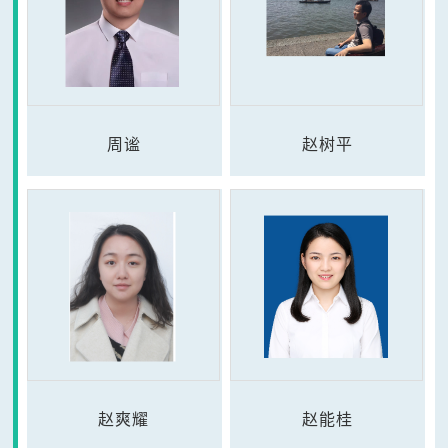
周谧
赵树平
赵爽耀
赵能桂