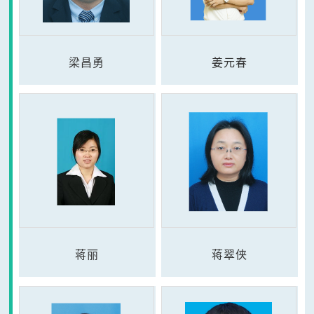
梁昌勇
姜元春
蒋丽
蒋翠侠