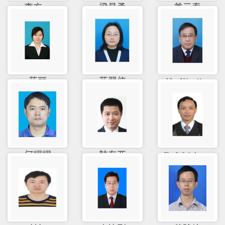
李方一
梁昌勇
姜元春
蒋丽
蒋翠侠
Hu Xiaoji...
何耀耀
韩东亚
Fu Weizho...