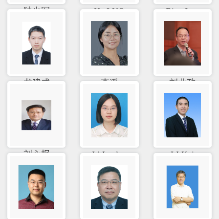
陆少军
He LUO
Biao Luo
龙建成
李遥
刘业政
刘心报
Li Lanlan
LI Kai