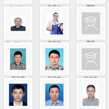
Sun Libo
孙见山
邵臻
Ren Mingl...
彭张林
裴凤
陆信辉
陆效农
陆文星