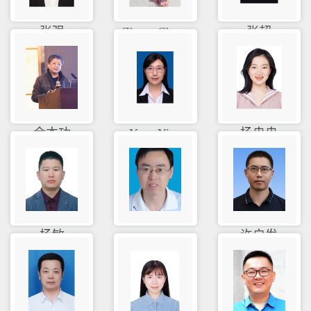
张强
Zhang Che...
张超
余本功
Yang Ying
杨冉冉
杨敏
yan an
许启发