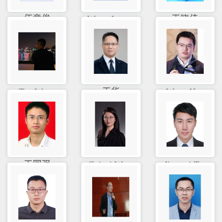
伍章俊
Wang Joyc...
王晓佳
Tao Wang
王华
Wang Hao
王国强
Cuicui Wa...
Jianwei T...