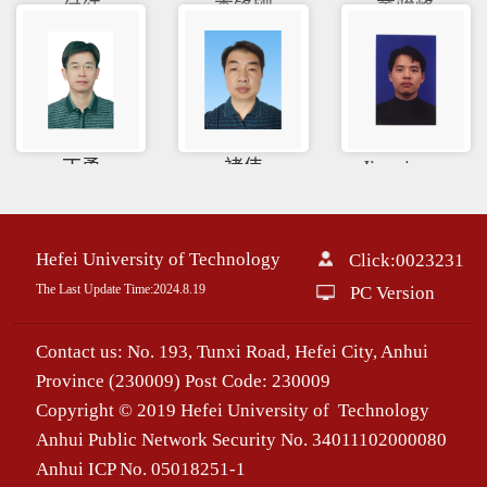
付红
李锋刚
董骏峰
丁勇
褚伟
Jingxian ...
Hefei University of Technology
Click:
0023231
The Last Update Time:
2024
.
8
.
19
PC Version
Contact us: No. 193, Tunxi Road, Hefei City, Anhui
Province (230009) Post Code: 230009
Copyright © 2019 Hefei University of Technology
Anhui Public Network Security No. 34011102000080
Anhui ICP No. 05018251-1