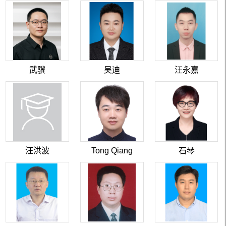
武骥
吴迪
汪永嘉
汪洪波
Tong Qiang
石琴