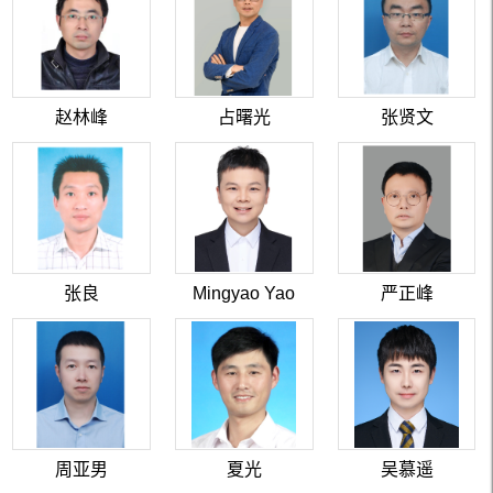
赵林峰
占曙光
张贤文
张良
Mingyao Yao
严正峰
周亚男
夏光
吴慕遥