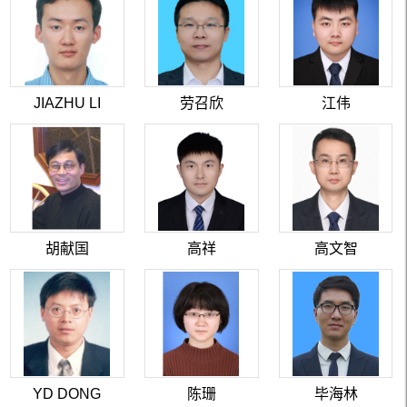
JIAZHU LI
劳召欣
江伟
胡献国
高祥
高文智
YD DONG
陈珊
毕海林