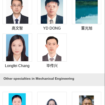
高文智
YD DONG
董光旭
Longfei Chang
毕传兴
Other specialties in Mechanical Engineering