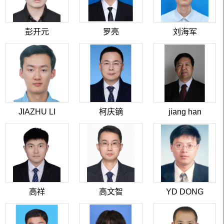
彭开元
罗亮
刘海军
JIAZHU LI
柯庆镝
jiang han
高祥
高文智
YD DONG