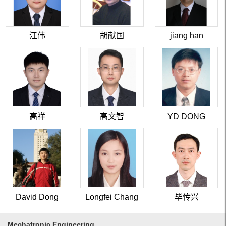
江伟
胡献国
jiang han
高祥
高文智
YD DONG
David Dong
Longfei Chang
毕传兴
Mechatronic Engineering