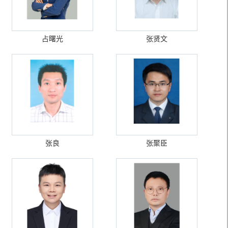
占曙光
张贤文
张良
张聚臣