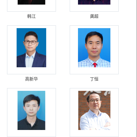
韩江
龚超
高新华
丁恒