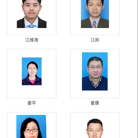
江维海
江尚
姜平
姜康