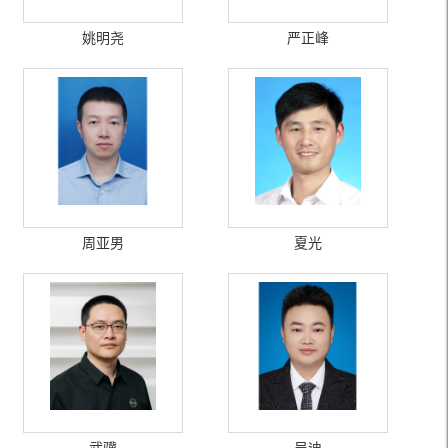
姚明尧
严正峰
周亚男
夏光