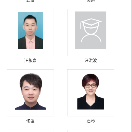
武骥
吴迪
汪永嘉
汪洪波
佟强
石琴