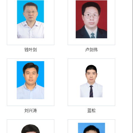
钱叶剑
卢剑伟
刘兴涛
蓝松