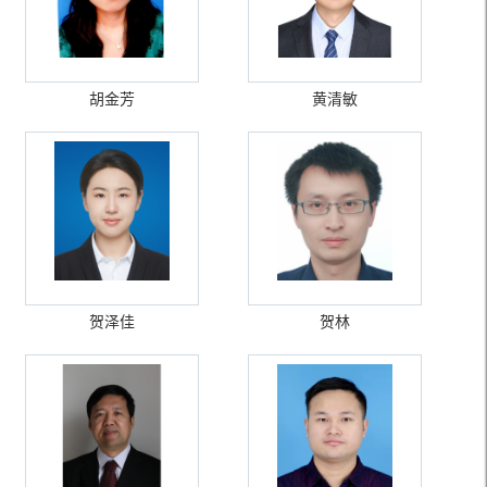
胡金芳
黄清敏
贺泽佳
贺林