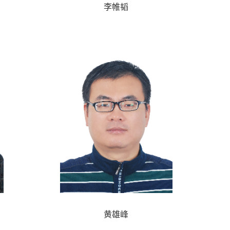
李帷韬
黄雄峰