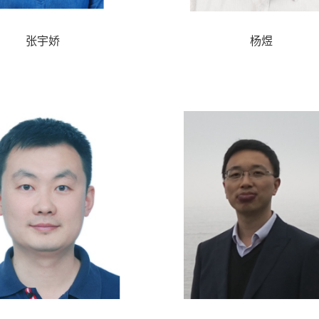
张宇娇
杨煜