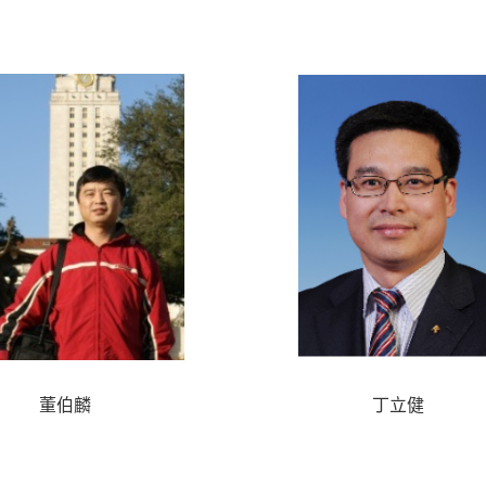
董伯麟
丁立健