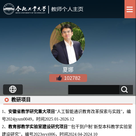
夏娜
102782
教研项目
1、
安徽省教学研究重大项目
“人工智能通识教育改革探索与实践”，编
号2024jyxm0049，
时间
2025.01
-
2026.12
2、
教育部
教学实验室建设研究
项目
“‘
包干到户制’新型本科教学实验室
建设研究
”，编
号2023syyj006，时间
2024.04
-
2024.10