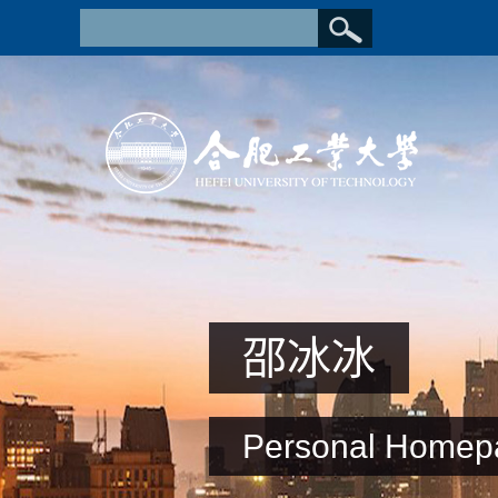
邵冰冰
Personal Homep