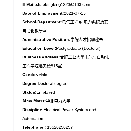
E-Mail:
shaobingbing1223@163.com
Date of Employment:
2021-07-15
School/Department:
电气工程系 电力系统及其
自动化教研室
Administrative Position:
学院人才招聘秘书
Education Level:
Postgraduate (Doctoral)
Business Address:
合肥工业大学电气与自动化
工程学院逸夫楼815室
Gender:
Male
Degree:
Doctoral degree
Status:
Employed
Alma Mater:
华北电力大学
Discipline:
Electrical Power System and
Automation
Telephone :
13520250297