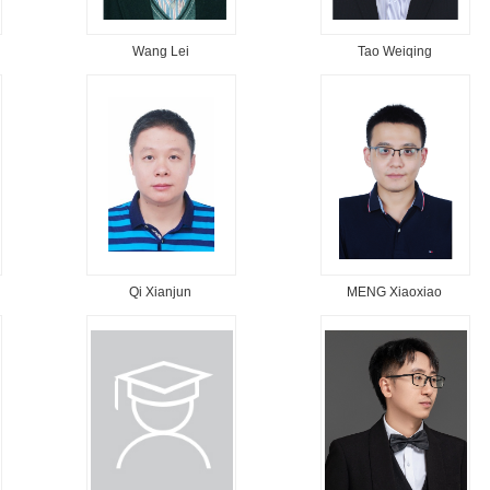
Wang Lei
Tao Weiqing
Qi Xianjun
MENG Xiaoxiao