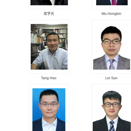
吴学光
Wu Hongbin
Tang Hao
Lei Sun