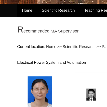
Home
Scientific Research
Teaching Re
R
ecommended MA Supervisor
Current location:
Home
>>
Scientific Research
>>
Pa
Electrical Power System and Automation