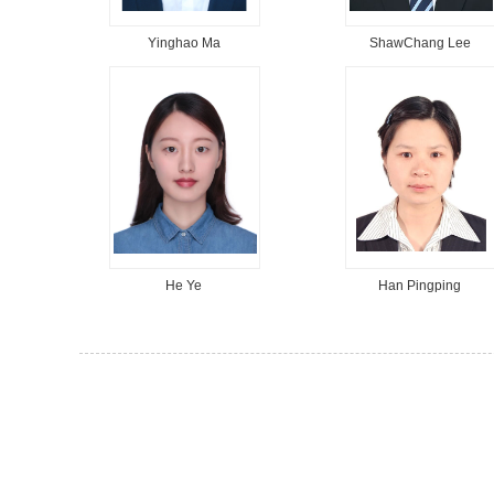
Yinghao Ma
ShawChang Lee
He Ye
Han Pingping