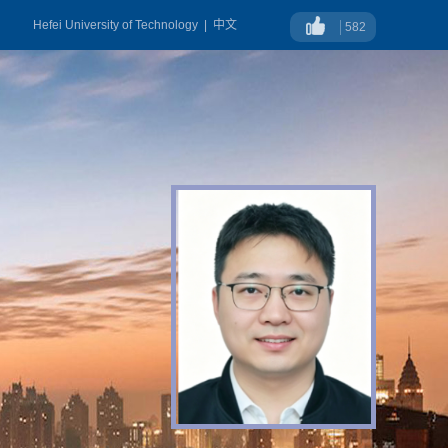
Hefei University of Technology
|
中文
582