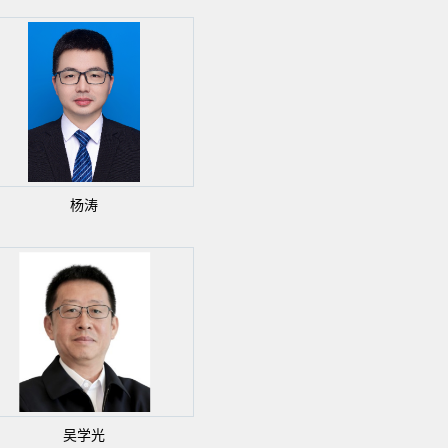
杨涛
吴学光