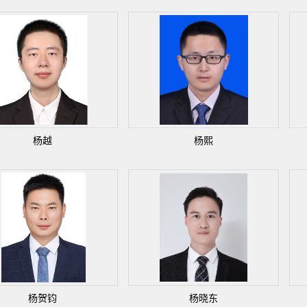
杨越
杨熙
杨贺钧
杨晓东