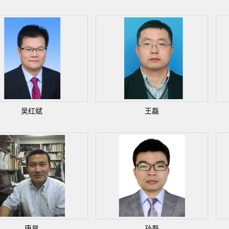
吴红斌
王磊
唐昊
孙磊