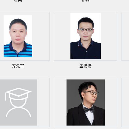
齐先军
孟潇潇