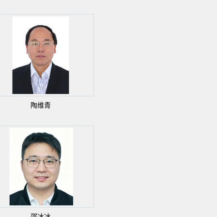
陶维青
邵冰冰