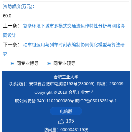
资助额度(万元)：
60.0
上一条：
复杂环境下城市多模式交通流运作特性分析与网络协
同设计
下一条：
动车组运用与列车时刻表编制协同优化模型与算法研
究
同专业博导
同专业硕导
合肥工业大学
联系我们：安徽省合肥市屯溪路193号(230009) 邮编：230009
Copyright © 2019 合肥工业大学
皖公网安备 34011102000080号 皖ICP备05018251号-1
电脑版
195
访问量：
0000046119
次