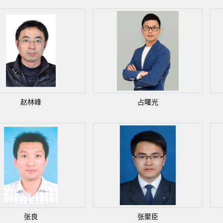
赵林峰
占曙光
张良
张聚臣