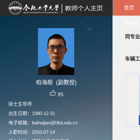
首页
学生信
同专业
车辆工
柏海舰 (副教授)
95
硕士生导师
出生日期：1980-12-31
电子邮箱：
baihaijian@hfut.edu.cn
入职时间：2010-07-14