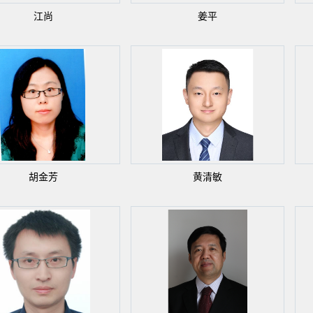
江尚
姜平
胡金芳
黄清敏