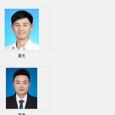
夏光
吴迪