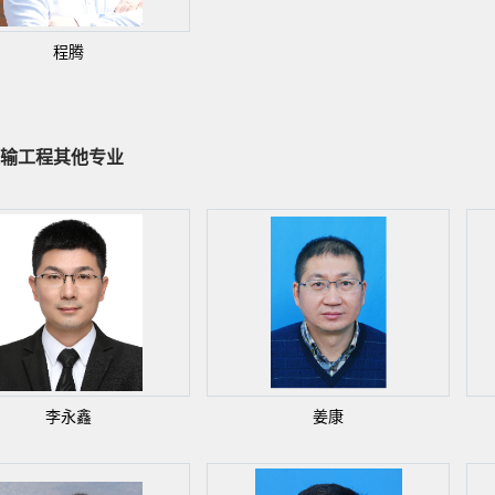
程腾
输工程其他专业
李永鑫
姜康