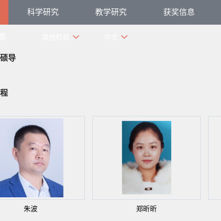
科学研究
教学研究
获奖信息
息
其他栏目
中文
硕导
程
朱波
郑昕昕