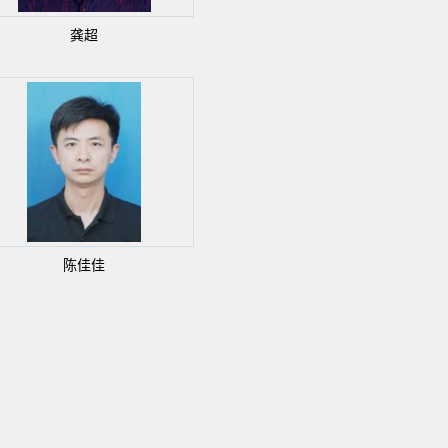
龚超
陈佳佳