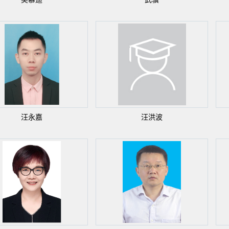
汪永嘉
汪洪波