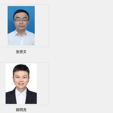
张贤文
姚明尧