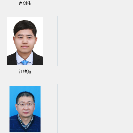
卢剑伟
江维海