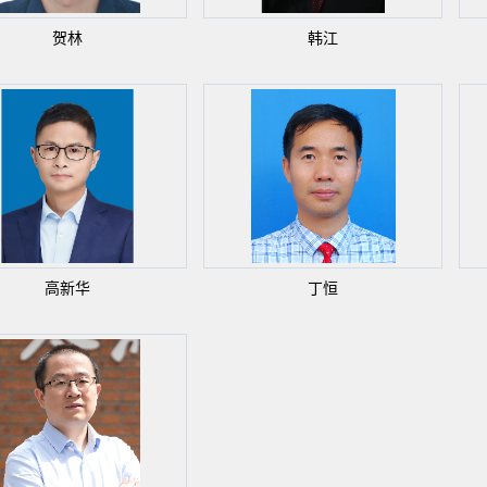
贺林
韩江
高新华
丁恒