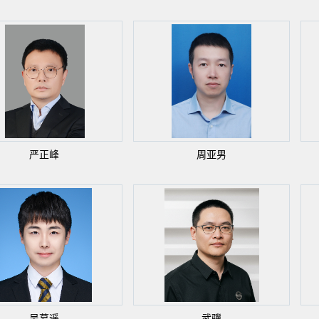
严正峰
周亚男
吴慕遥
武骥