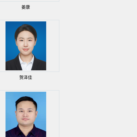
姜康
贺泽佳