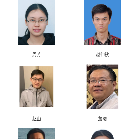
周芳
赵仲秋
赵山
詹曙