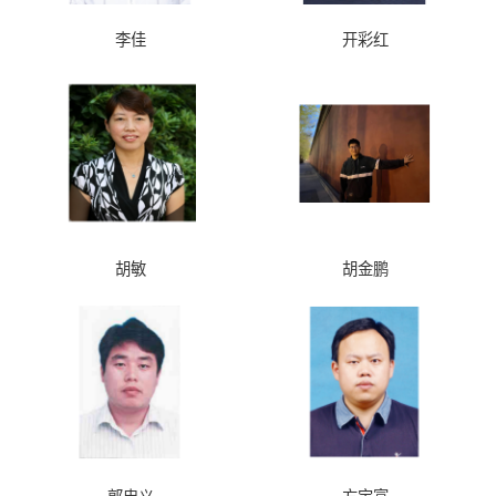
李佳
开彩红
胡敏
胡金鹏