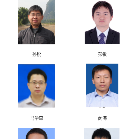
孙锐
彭敏
马学森
闵海