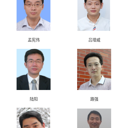
孟宪伟
吕增威
陆阳
路强