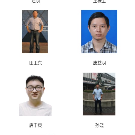
汪萌
王禄生
田卫东
唐益明
唐申庚
孙晓