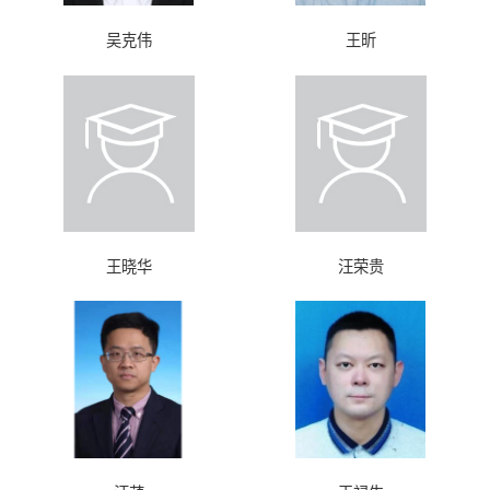
吴克伟
王昕
王晓华
汪荣贵