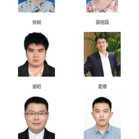
徐娟
薛丽霞
谢昭
夏娜