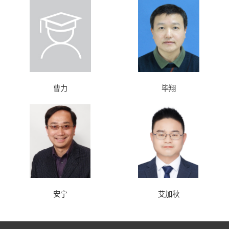
曹力
毕翔
安宁
艾加秋