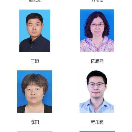
郭忠义
方宝富
丁煦
陈雁翔
陈田
程乐超