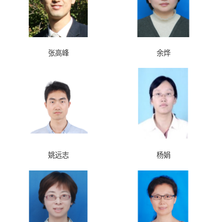
张高峰
余烨
姚远志
杨娟