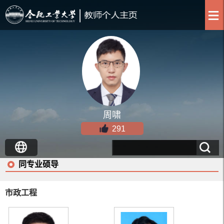
周啸
291
同专业硕导
市政工程