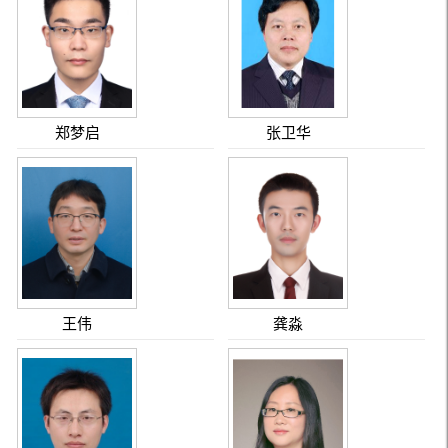
郑梦启
张卫华
王伟
龚淼