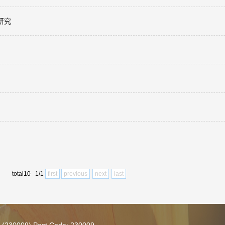
研究
total10 1/1
first
previous
next
last