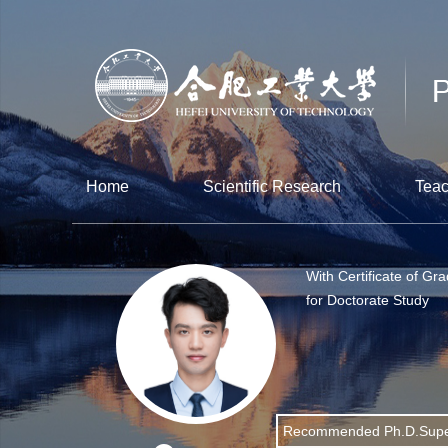
Home
Scientific Research
Teac
With Certificate of Gr
for Doctorate Study
Recommended Ph.D.Supe