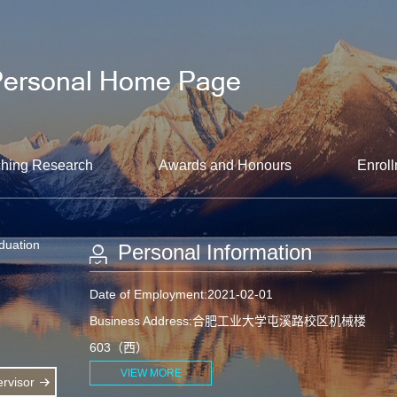
hing Research
Awards and Honours
Enroll
aduation
Personal Information
Date of Employment:2021-02-01
Business Address:合肥工业大学屯溪路校区机械楼
603（西）
VIEW MORE
rvisor