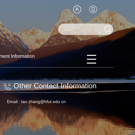
ment Information
Other Contact Information
Email :
tao.zhang@hfut.edu.cn