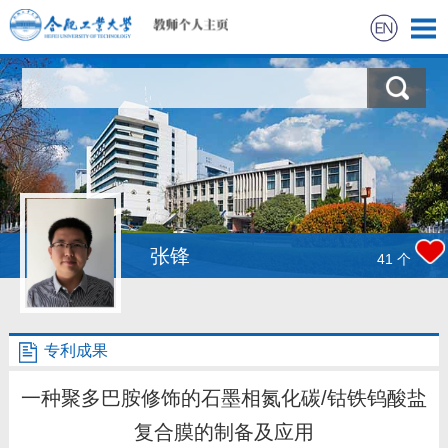
首页
科学研究
教学研究
获奖信息
张锋
41
个
招生信息
专利成果
学生信息
一种聚多巴胺修饰的石墨相氮化碳/钴铁钨酸盐
我的相册
复合膜的制备及应用