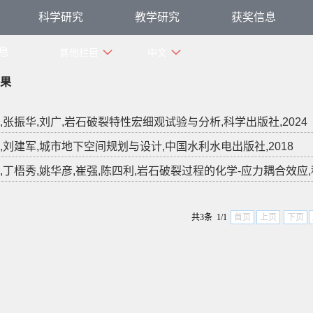
科学研究
教学研究
获奖信息
息
其他栏目
中文
果
,张振华,刘广,岩石破裂特性宏细观试验与分析,科学出版社,2024
,刘建军,城市地下空间规划与设计,中国水利水电出版社,2018
,丁梧秀,姚华彦,崔强,陈四利,岩石破裂过程的化学-应力耦合效应,科
共3条 1/1
首页
上页
下页