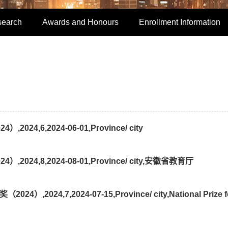
search
Awards and Honours
Enrollment Information
6,2024-06-01,Province/ city
4,8,2024-08-01,Province/ city,安徽省教育厅
,7,2024-07-15,Province/ city,National Prize f