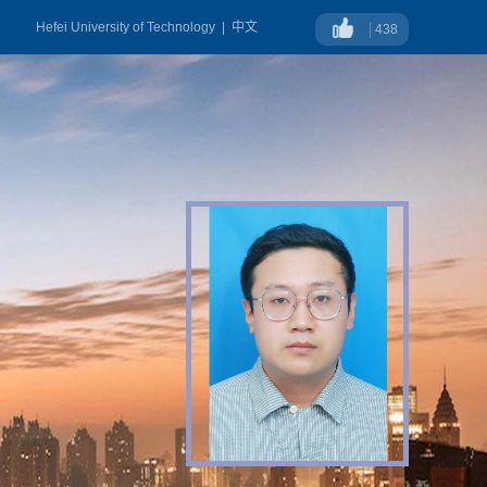
Hefei University of Technology
|
中文
438