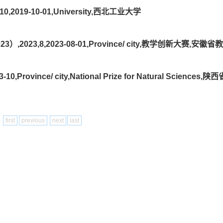
019-10-01,University,西北工业大学
23,8,2023-08-01,Province/ city,教学创新大赛,安徽省
ovince/ city,National Prize for Natural Sciences,陕
1
first
previous
next
last