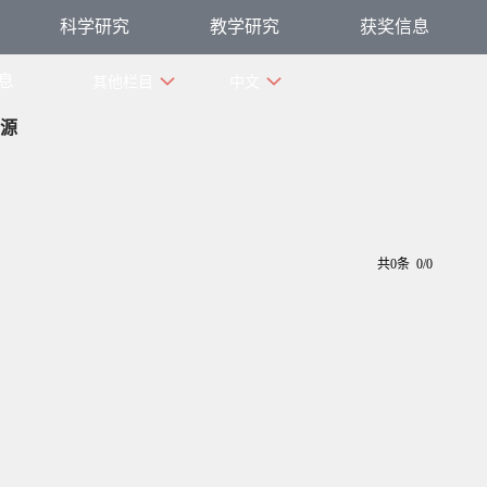
科学研究
教学研究
获奖信息
息
其他栏目
中文
源
共0条 0/0