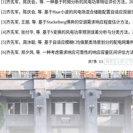
[1]齐先军，陈庆会，等. 一种基于时频分析的风电功率特征评价方法，2023，中国,
[2]齐先军，陈庆会, 等. 基于Haar小波的风电场混合储能配置自适应双层优化方法
[3]齐先军, 王朋, 等. 基于Stackelberg博奔的空调需求响应程度估计方法，2022
[4]齐先军, 张付华, 等. 基于S变换的风电功率预测误差分析与分类方法，2022，中
[5]齐先军，周沐聪, 等. 基于自适应模糊C均值聚类场景划分的配电网重构方法, 20
[6]齐先军, 郑夕炜, 等. 一种考虑需求响应可靠性的响应容量区间评估方法，2021
共7条 1/1
首页
上页
下