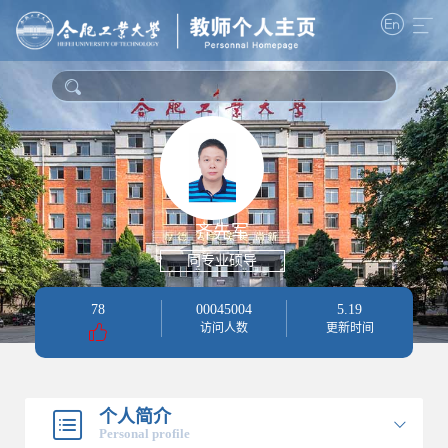
齐先军
同专业硕导
78
00045004
5
.
19
访问人数
更新时间
个人简介
Personal profile