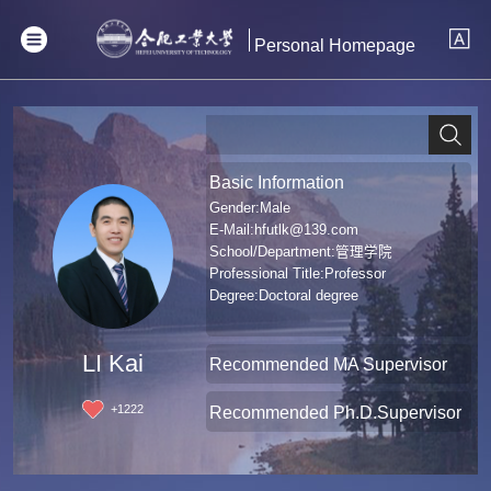
Personal Homepage
Basic Information
Gender:Male
E-Mail:
hfutlk@139.com
School/Department:管理学院
Professional Title:Professor
Degree:Doctoral degree
LI Kai
Recommended MA Supervisor
+
1222
Recommended Ph.D.Supervisor