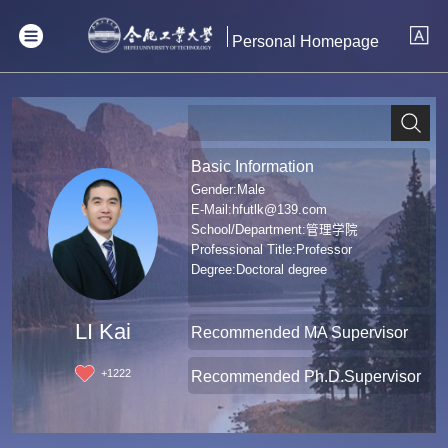
Personal Homepage
Basic Information
Gender:Male
E-Mail:
hfutlk@139.com
School/Department:管理学院
Professional Title:Professor
Degree:Doctoral degree
LI Kai
Recommended MA Supervisor
+
1222
Recommended Ph.D.Supervisor