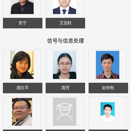
安宁
艾加秋
信号与信息处理
周红平
周芳
赵仲秋