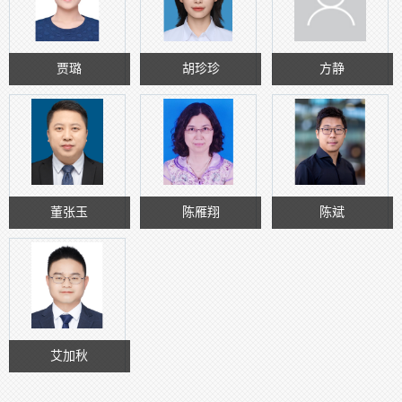
贾璐
胡珍珍
方静
董张玉
陈雁翔
陈斌
艾加秋