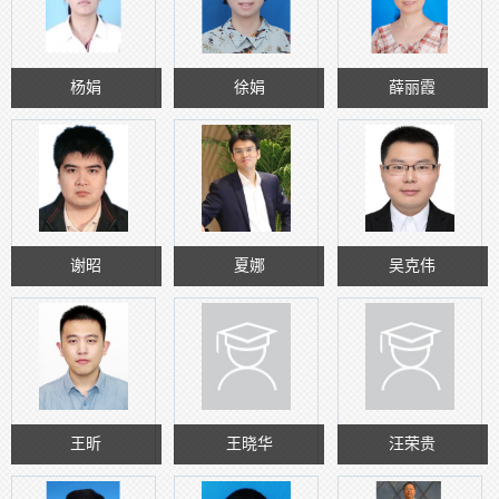
杨娟
徐娟
薛丽霞
谢昭
夏娜
吴克伟
王昕
王晓华
汪荣贵