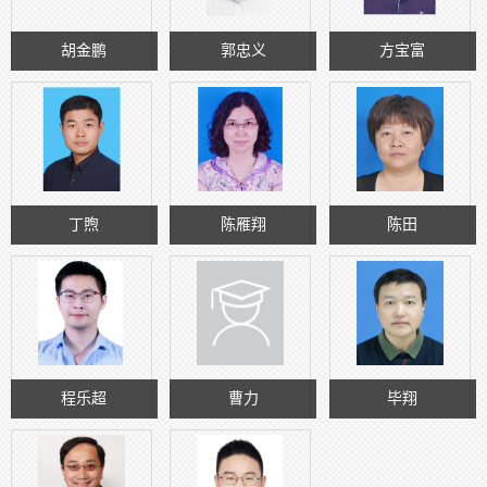
胡金鹏
郭忠义
方宝富
丁煦
陈雁翔
陈田
程乐超
曹力
毕翔