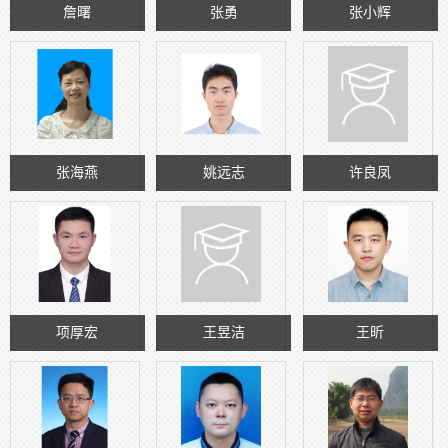
詹曙
张勇
张小辉
张海燕
姚远志
许良凤
项厚宏
王昱洁
王昕