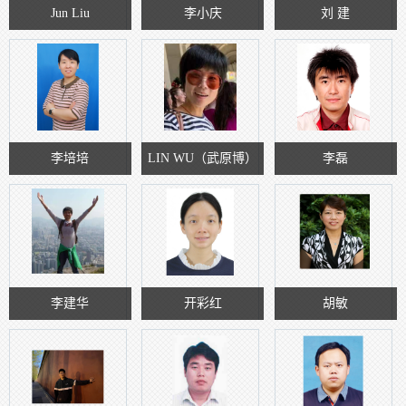
Jun Liu
李小庆
刘 建
李培培
LIN WU（武原博）
李磊
李建华
开彩红
胡敏