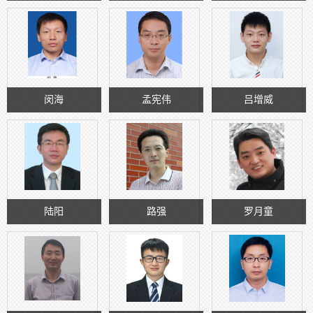
闵海
孟宪伟
吕增威
陆阳
路强
罗月童