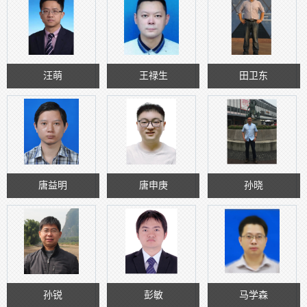
汪萌
王禄生
田卫东
唐益明
唐申庚
孙晓
孙锐
彭敏
马学森