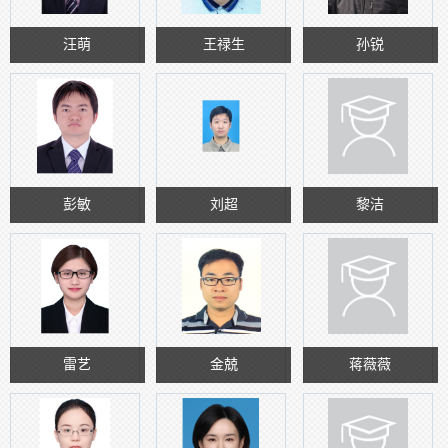
汪萌
王禄生
孙锐
彭敏
刘超
黎洁
雷艺
金兢
蒋薇薇