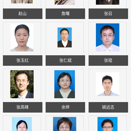
赵山
詹曙
张召
张玉红
张仁斌
张琨
张高峰
余烨
姚远志