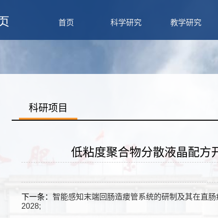
首页
科学研究
教学研究
科研项目
低粘度聚合物分散液晶配方开发
下一条：
智能感知末端回肠造瘘管系统的研制及其在直肠癌根
2028;