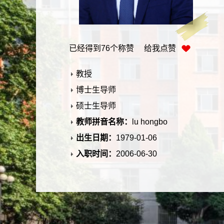
已经得到
76
个称赞 给我点赞
教授
博士生导师
硕士生导师
教师拼音名称：
lu hongbo
出生日期：
1979-01-06
入职时间：
2006-06-30
所在单位：
化学与化工学院
学历：
博士研究生毕业
性别：
男
学位：
博士学位