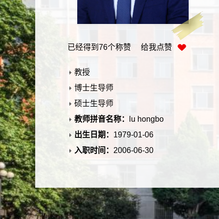
已经得到
76
个称赞 给我点赞
教授
博士生导师
硕士生导师
教师拼音名称：
lu hongbo
出生日期：
1979-01-06
入职时间：
2006-06-30
所在单位：
化学与化工学院
学历：
博士研究生毕业
性别：
男
学位：
博士学位