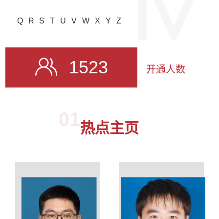
Q
R
S
T
U
V
W
X
Y
Z
1523
开通人数
01
热点主页