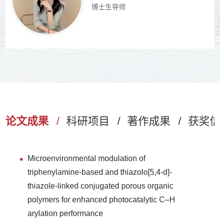
博士生导师
论文成果
/
科研项目
/
著作成果
/
获奖
Microenvironmental modulation of
triphenylamine-based and thiazolo[5,4-d]-
thiazole-linked conjugated porous organic
polymers for enhanced photocatalytic C–H
arylation performance