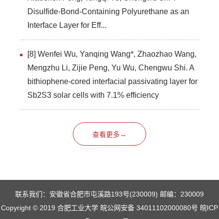
Disulfide-Bond-Containing Polyurethane as an
Interface Layer for Eff...
[8] Wenfei Wu, Yanqing Wang*, Zhaozhao Wang,
Mengzhu Li, Zijie Peng, Yu Wu, Chengwu Shi. A
bithiophene-cored interfacial passivating layer for
Sb2S3 solar cells with 7.1% efficiency
查看更多→
联系我们：安徽省合肥市屯溪路193号(230009) 邮编：230009
Copyright © 2019 合肥工业大学 皖公网安备 34011102000080号 皖ICP