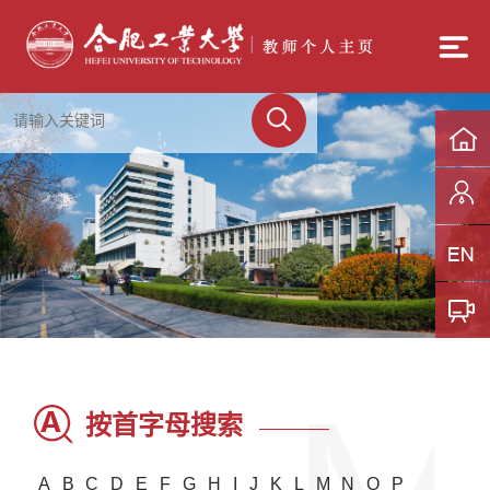
按首字母搜索
————
A
B
C
D
E
F
G
H
I
J
K
L
M
N
O
P