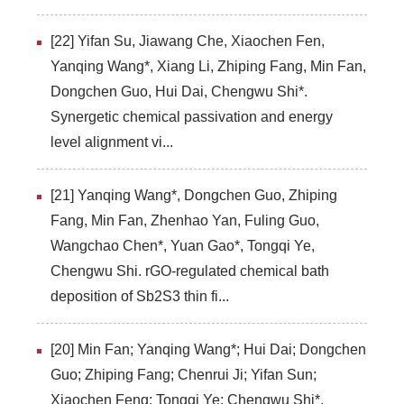
[22] Yifan Su, Jiawang Che, Xiaochen Fen,
Yanqing Wang*, Xiang Li, Zhiping Fang, Min Fan,
Dongchen Guo, Hui Dai, Chengwu Shi*.
Synergetic chemical passivation and energy
level alignment vi...
[21] Yanqing Wang*, Dongchen Guo, Zhiping
Fang, Min Fan, Zhenhao Yan, Fuling Guo,
Wangchao Chen*, Yuan Gao*, Tongqi Ye,
Chengwu Shi. rGO-regulated chemical bath
deposition of Sb2S3 thin fi...
[20] Min Fan; Yanqing Wang*; Hui Dai; Dongchen
Guo; Zhiping Fang; Chenrui Ji; Yifan Sun;
Xiaochen Feng; Tongqi Ye; Chengwu Shi*.