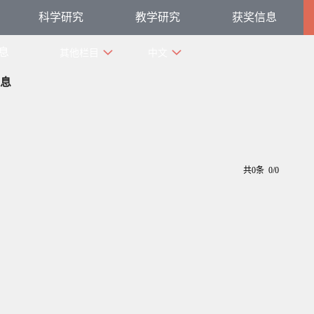
科学研究
教学研究
获奖信息
息
其他栏目
中文
息
共0条 0/0