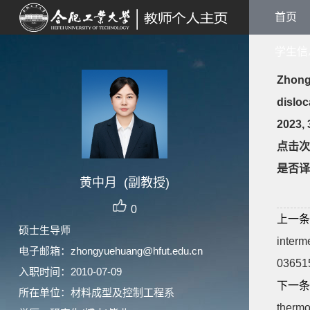
首页
学生信
Zhong
disloc
2023, 
点击次
是否译
黄中月 (副教授)
0
上一条
硕士生导师
interm
电子邮箱：
zhongyuehuang@hfut.edu.cn
03651
入职时间：2010-07-09
下一条
所在单位：材料成型及控制工程系
thermo