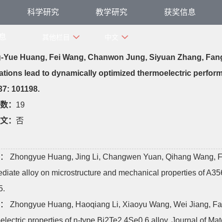
科学研究
教学研究
获奖信息
息
其他栏目
中文
-Yue Huang, Fei Wang, Chanwon Jung, Siyuan Zhang, Fang
ations lead to dynamically optimized thermoelectric perfor
37: 101198.
数：
19
文：
否
：
Zhongyue Huang, Jing Li, Changwen Yuan, Qihang Wang, Fen
ediate alloy on microstructure and mechanical properties of A35
5.
：
Zhongyue Huang, Haoqiang Li, Xiaoyu Wang, Wei Jiang, Fangq
electric properties of n-type Bi2Te2.4Se0.6 alloy. Journal of Mat