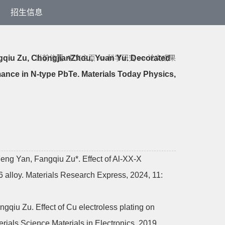
招生信息
qiu Zu, ChongjianZhou, Yuan Yu. Decorated
当前位置:
中文主页
>>
科学研究
>>
论文成果
mance in N-type PbTe. Materials Today Physics,
g Yan, Fangqiu Zu*. Effect of Al-XX-X
6 alloy. Materials Research Express, 2024, 11:
iu Zu. Effect of Cu electroless plating on
erials Science Materials in Electronics, 2019,