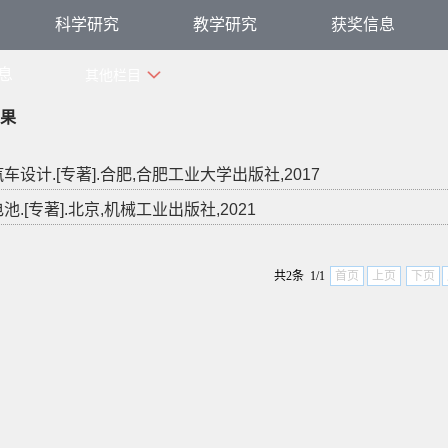
科学研究
教学研究
获奖信息
息
其他栏目
果
汽车设计.[专著].合肥,合肥工业大学出版社,2017
池.[专著].北京,机械工业出版社,2021
共2条 1/1
首页
上页
下页