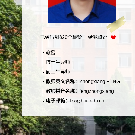
已经得到
820
个称赞 给我点赞
教授
博士生导师
硕士生导师
教师英文名称：
Zhongxiang FENG
教师拼音名称：
fengzhongxiang
电子邮箱：
fzx@hfut.edu.cn
所在单位：
运输与物流工程系
职务：
运输与安全研究所所长
学历：
研究生(博士后)