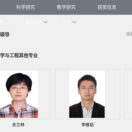
科学研究
教学研究
获奖信息
息
其他栏目
中文
当
硕导
学与工程其他专业
余兰林
李帷韬