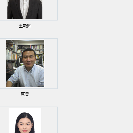
王艳辉
唐昊