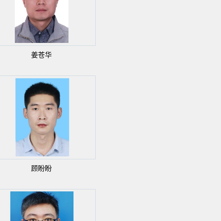
姜苍华
顾盼盼