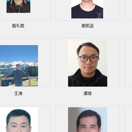
殷礼胜
谢凯运
王涛
谭琦