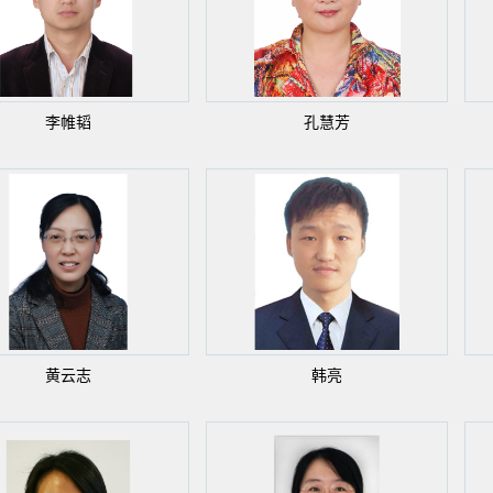
李帷韬
孔慧芳
黄云志
韩亮