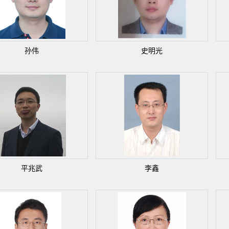
孙伟
史明光
平兆武
李鑫