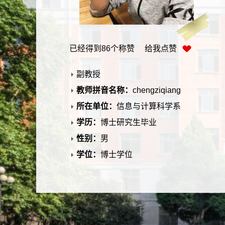
已经得到
86
个称赞 给我点赞
副教授
教师拼音名称：
chengziqiang
所在单位：
信息与计算科学系
学历：
博士研究生毕业
性别：
男
学位：
博士学位
在职信息：
在职