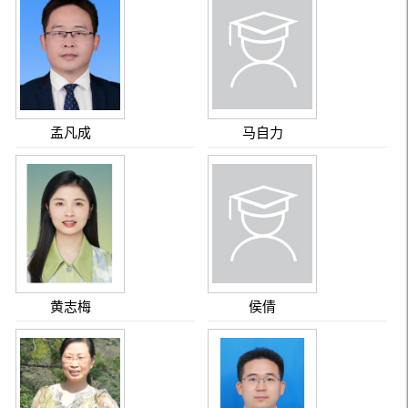
孟凡成
马自力
黄志梅
侯倩