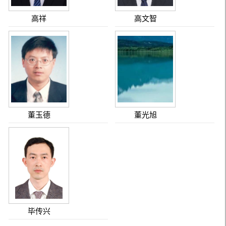
高祥
高文智
董玉德
董光旭
毕传兴