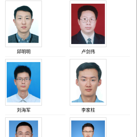
邱明明
卢剑伟
刘海军
李家柱