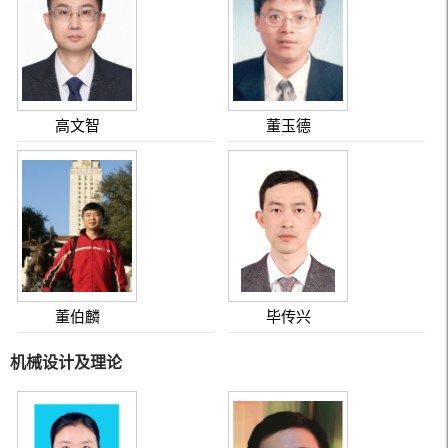
高文智
董玉德
董伯麟
毕传兴
机械设计及理论