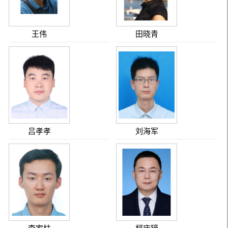
王伟
田晓青
吕孝孝
刘海军