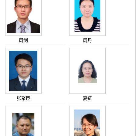
周剑
周丹
张聚臣
夏链