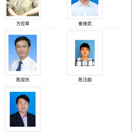
方应翠
崔接武
陈翌庆
陈汪超