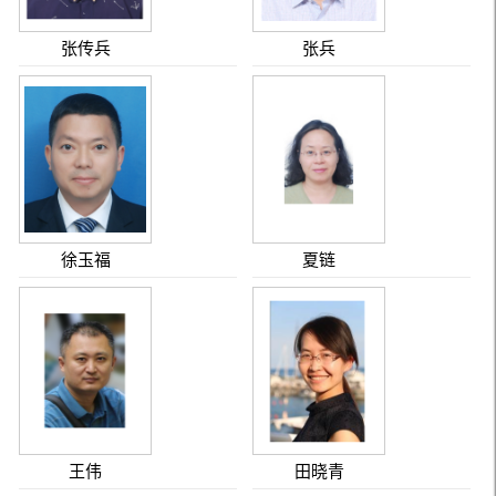
张传兵
张兵
徐玉福
夏链
王伟
田晓青