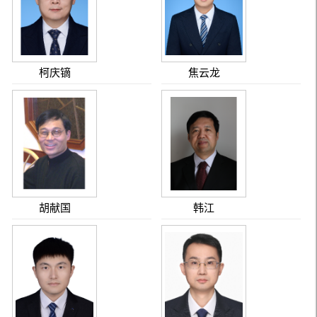
柯庆镝
焦云龙
胡献国
韩江