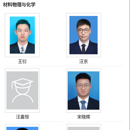
材料物理与化学
王衍
汪京
汪嘉恒
宋晓辉