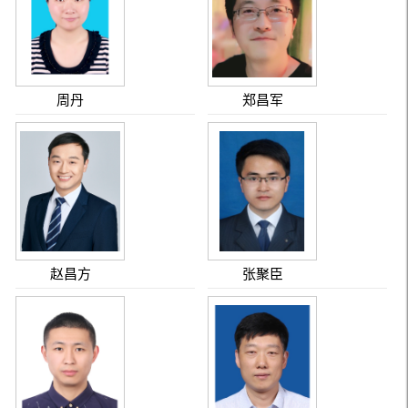
周丹
郑昌军
赵昌方
张聚臣