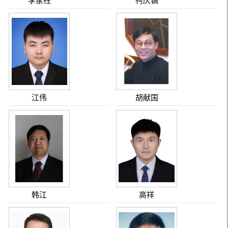
李家柱
柯庆镝
江伟
胡献国
韩江
高祥