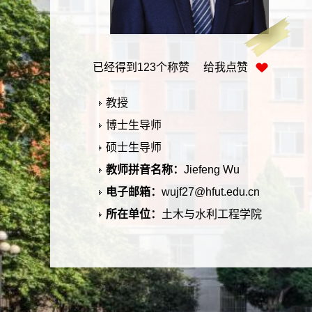
已经得到
123
个称赞 给我点赞
教授
博士生导师
硕士生导师
教师拼音名称：
Jiefeng Wu
电子邮箱：
wujf27@hfut.edu.cn
所在单位：
土木与水利工程学院
学历：
博士研究生毕业
学位：
理学博士学位
在职信息：
在职
毕业院校：
中山大学