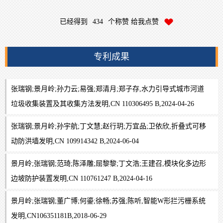
已经得到
434
个称赞 给我点赞
专利成果
张瑞钢;景月岭;孙力云;易强;郑清月;郑子存,水力引导式城市河道
垃圾收集装置及其收集方法发明,CN 110306495 B,2024-04-26
张瑞钢;景月岭;孙宇航;丁文慧;赵行玥;万宜品;卫依欣,折叠式可移
动防洪墙发明,CN 109914342 B,2024-06-04
景月岭;张瑞钢;范琦;陈泽雕;屈黎黎;丁文浩;王建召,模块化多边形
边坡防护装置发明,CN 110761247 B,2024-04-16
景月岭;张瑞钢;董广博;何鎏;徐畅;苏强;陈听,智能W形拦污栅系统
发明,CN106351181B,2018-06-29