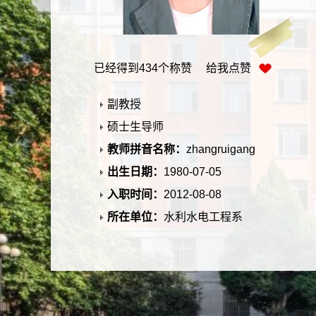
已经得到
434
个称赞 给我点赞
副教授
硕士生导师
教师拼音名称：
zhangruigang
出生日期：
1980-07-05
入职时间：
2012-08-08
所在单位：
水利水电工程系
学历：
研究生(博士)毕业
性别：
男
学位：
博士学位
在职信息：
在职