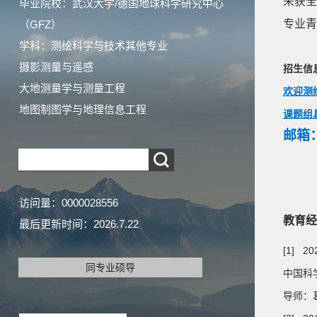
荣获全
毕业院校：武汉大学/德国地球科学研究中心
专业青
（GFZ）
学科：测绘科学与技术其他专业
摄影测量与遥感
招生信
大地测量学与测量工程
欢迎测
地图制图学与地理信息工程
课题组
邮箱：y
访问量：
0000028556
教育经
最后更新时间：
2026
.
7
.
22
[1] 2
同专业硕导
中国科
导师：