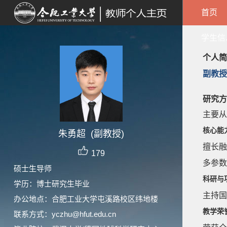
首页
学生信
个人简
副教授
研究方
主要从
核心能
朱勇超 (副教授)
擅长融合
179
多参数
硕士生导师
科研与
学历：博士研究生毕业
主持国
办公地点：合肥工业大学屯溪路校区纬地楼
教学荣
联系方式：yczhu@hfut.edu.cn