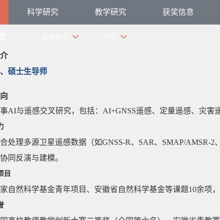
科学研究
教学研究
获奖信息
息
其他栏目
中文
介
、硕士生导师
向
事AI与遥感交叉研究，包括：AI+GNSS遥感、定量遥感、灾
力
处理多源卫星遥感数据（如GNSS-R、SAR、SMAP/AMSR-2、ICE
协同反演与建模。
项目
家自然科学基金青年项目、安徽省自然科学基金等课题10余项，
誉