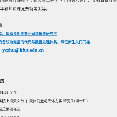
国高校教师教学创新大赛二等奖（全国第六名）、安徽省青教赛
年教师讲课竞赛特等奖等。
息
绘、遥感及相关专业同学报考研究生
具备较为完备的代码与数据处理体系，降低新生入门门槛
czhu@hfut.edu.cn
历
024.11-至今
学院上海天文台 | 天体测量与天体力学 研究生(博士后)
葛茂荣研究员