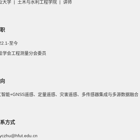
业大学 | 土木与水利工程学院 | 讲师
职
022.1-至今
绘学会工程测量分会委员
向
 人工智能+GNSS遥感、定量遥感、灾害遥感、多传感器集成与多源数据融合
系方式
yczhu@hfut.edu.cn