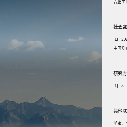
合肥工
社会兼
[1] 2
中国测
研究方
[1]
其他联
邮箱：