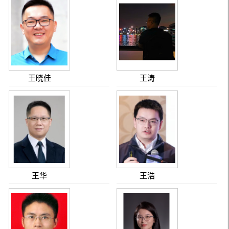
王晓佳
王涛
王华
王浩