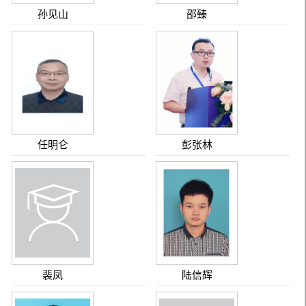
孙见山
邵臻
任明仑
彭张林
裴凤
陆信辉