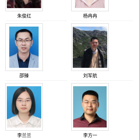
朱俊红
杨冉冉
邵臻
刘军航
李兰兰
李方一