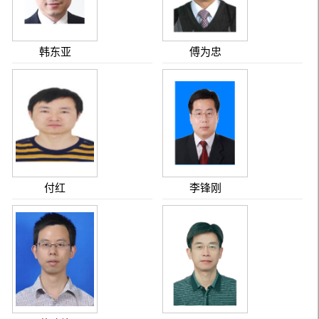
韩东亚
傅为忠
付红
李锋刚