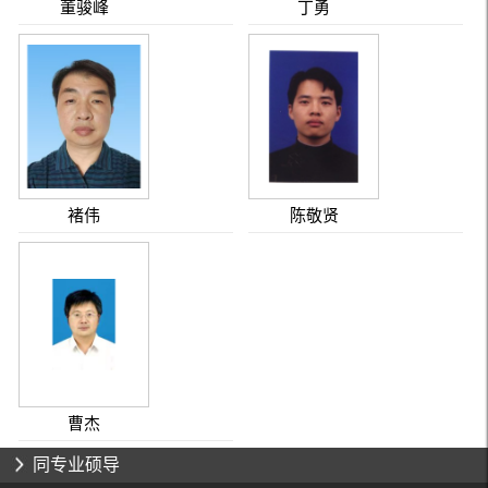
董骏峰
丁勇
褚伟
陈敬贤
曹杰
同专业硕导