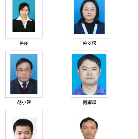
蒋丽
蒋翠侠
胡小建
何耀耀