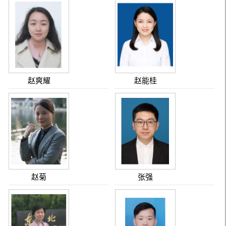
赵爽耀
赵能桂
赵菊
张强