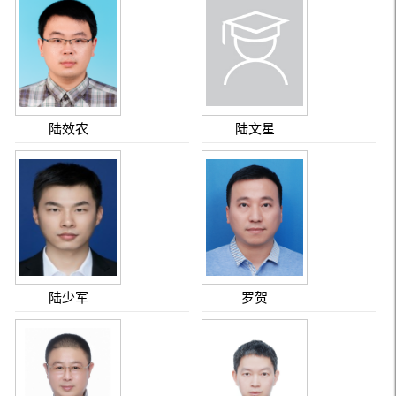
陆效农
陆文星
陆少军
罗贺