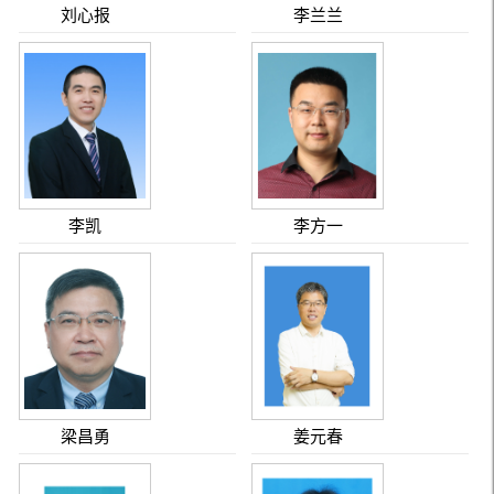
刘心报
李兰兰
李凯
李方一
梁昌勇
姜元春