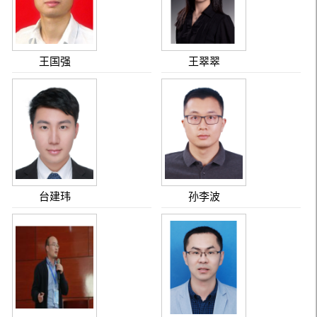
王国强
王翠翠
台建玮
孙李波