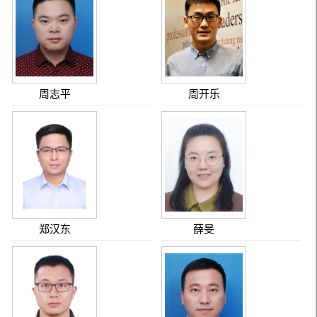
周志平
周开乐
郑汉东
薛旻