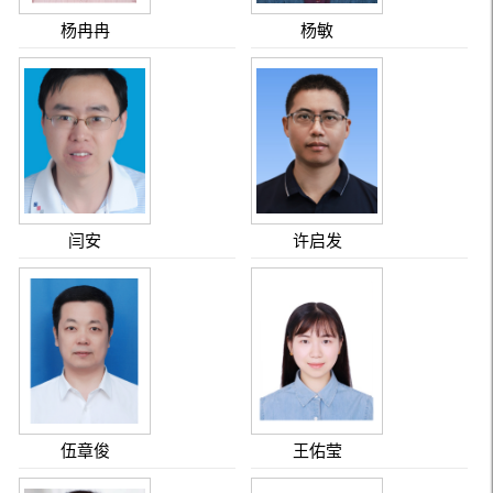
杨冉冉
杨敏
闫安
许启发
伍章俊
王佑莹