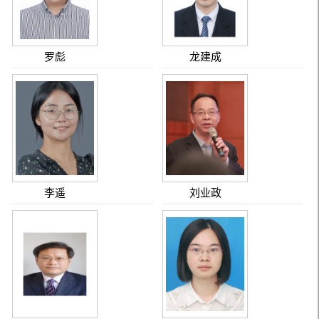
罗彪
龙建成
李遥
刘业政