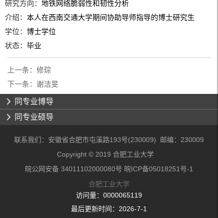
研究方向：
地铁网络脆弱性和韧性分析
介绍：
本人在西南交通大学期间协助导师指导的博士研究生
学位：
博士学位
状态：
毕业
上一条：
修琮
下一条：
谢洁旻
同专业博导
同专业硕导
联系我们：安徽省合肥市屯溪路193号(230009) 邮编：230009
Copyright © 2019 合肥工业大学
皖公网安备 34011102000080号 皖ICP备05018251号-1
合肥工业大学
访问量：
0000065119
最后更新时间：
2026
-
7
-
1