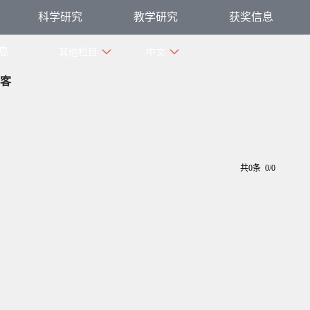
科学研究
教学研究
获奖信息
息
其他栏目
中文
客
共0条 0/0