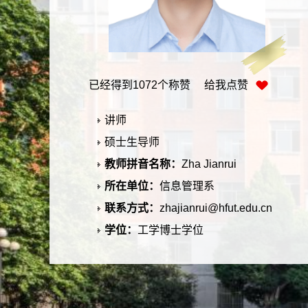
已经得到
1072
个称赞 给我点赞
讲师
硕士生导师
教师拼音名称：
Zha Jianrui
所在单位：
信息管理系
联系方式：
zhajianrui@hfut.edu.cn
学位：
工学博士学位
在职信息：
在职
毕业院校：
东南大学