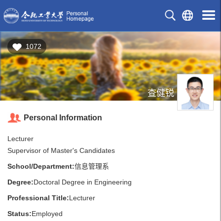
1072
查健锐
Personal Information
Lecturer
Supervisor of Master's Candidates
School/Department:
信息管理系
Degree:
Doctoral Degree in Engineering
Professional Title:
Lecturer
Status:
Employed