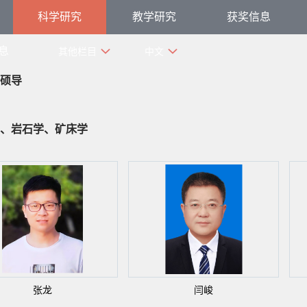
科学研究
教学研究
获奖信息
息
其他栏目
中文
硕导
、岩石学、矿床学
张龙
闫峻