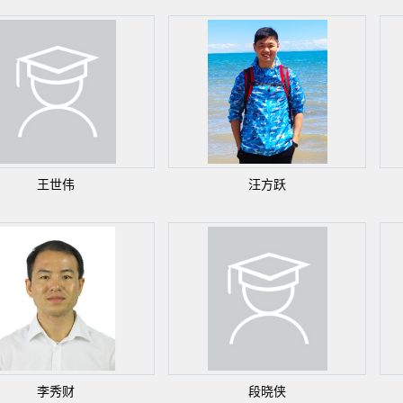
王世伟
汪方跃
李秀财
段晓侠