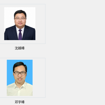
沈越峰
邓宇峰