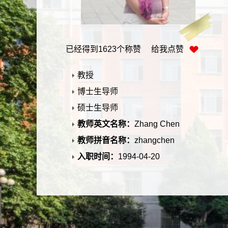
已经得到
1623
个称赞 给我点赞
教授
博士生导师
硕士生导师
教师英文名称：
Zhang Chen
教师拼音名称：
zhangchen
入职时间：
1994-04-20
所在单位：
会计系
学历：
研究生(博士)毕业
性别：
女
学位：
博士学位