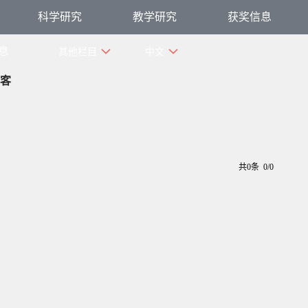
科学研究
教学研究
获奖信息
息
其他栏目
中文
客
共0条 0/0