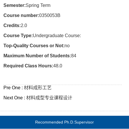
Semester:
Spring Term
Course number:
0350053B
Credits:
2.0
Course Type:
Undergraduate Course:
Top-Quality Courses or Not:
no
Maximum Number of Students:
84
Required Class Hours:
48.0
Pre One :
材料成形工艺
Next One :
材料成型专业课程设计
Recommended Ph.D.Supervisor