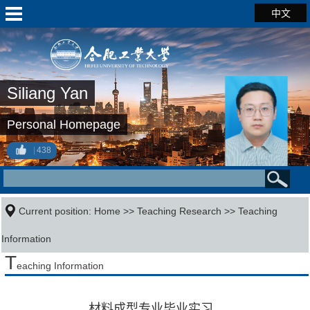
中文
Siliang Yan
Personal Homepage
438
Current position:
Home
>>
Teaching Research
>>
Teaching
Information
T
eaching Information
材料成型专业毕业实习