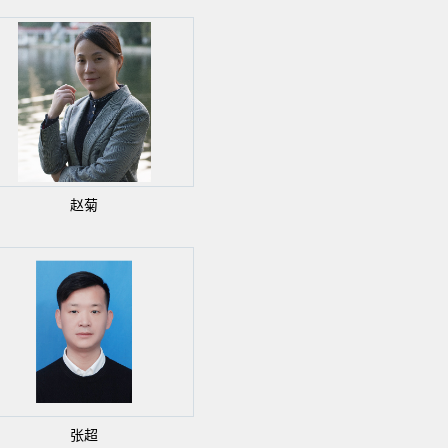
赵菊
张超