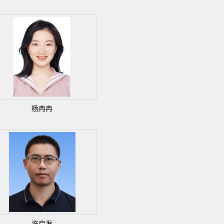
杨冉冉
许启发