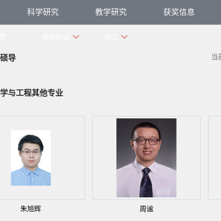
科学研究
教学研究
获奖信息
息
其他栏目
中文
当
硕导
学与工程其他专业
朱旭辉
周谧