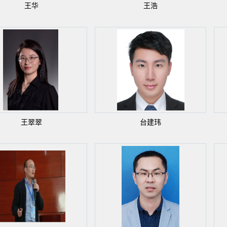
王华
王浩
王翠翠
台建玮