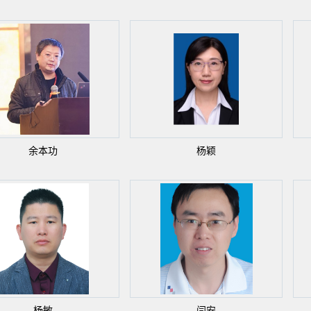
余本功
杨颖
杨敏
闫安