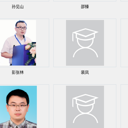
孙见山
邵臻
彭张林
裴凤