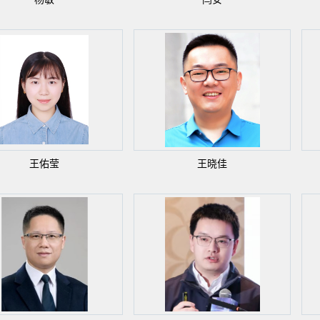
王佑莹
王晓佳