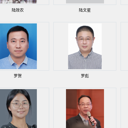
陆效农
陆文星
罗贺
罗彪