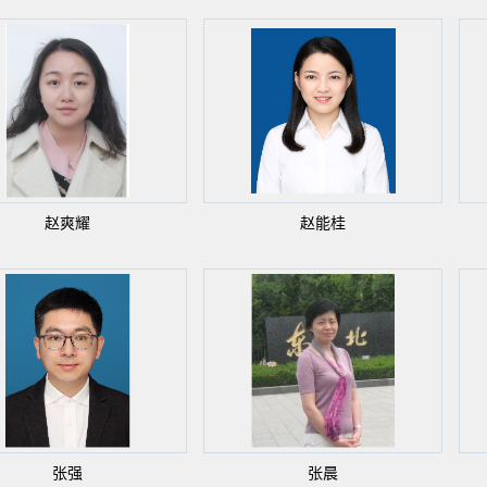
赵爽耀
赵能桂
张强
张晨