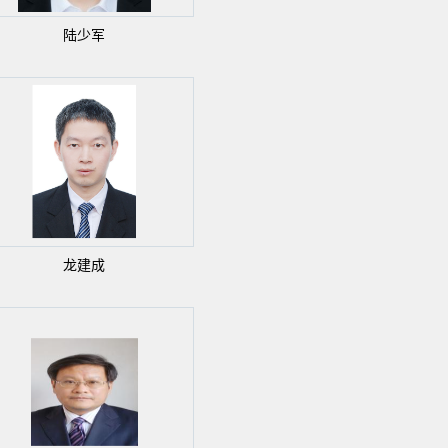
陆少军
龙建成