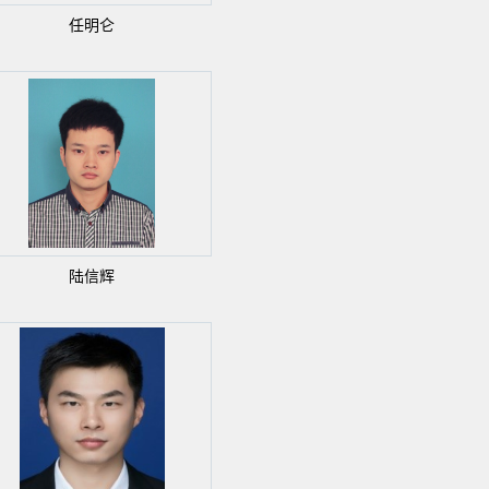
任明仑
陆信辉