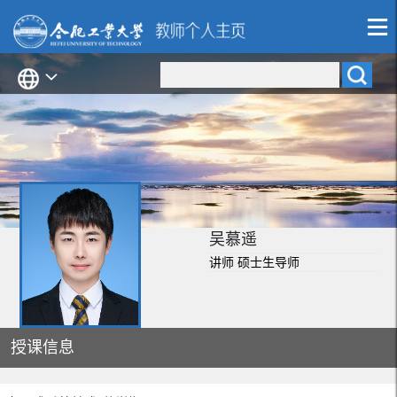
吴慕遥
讲师 硕士生导师
授课信息