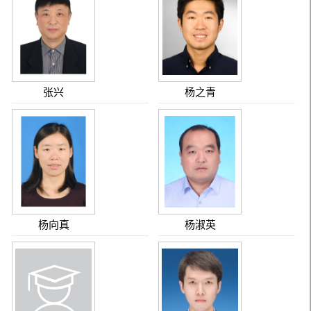
张兴
杨之青
杨向真
杨淑英