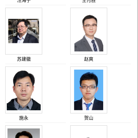
汪海宁
王付胜
苏建徽
赵爽
施永
贺山