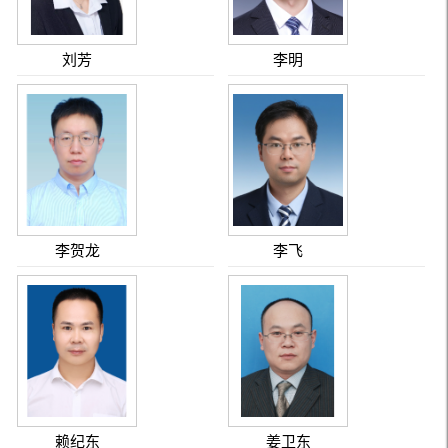
刘芳
李明
李贺龙
李飞
赖纪东
姜卫东