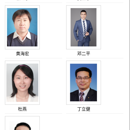
黄海宏
邓二平
杜燕
丁立健