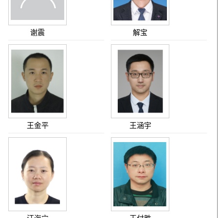
谢震
解宝
王金平
王涵宇