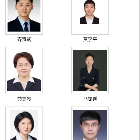
齐贤斌
莫李平
茆美琴
马铭遥